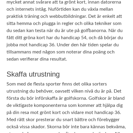
mycket annat svårare att ta grönt kort, innan datorerna
och internets intåg. Nuförtiden kan du växla mellan
praktisk träning och webbutbildningar. Det är enkelt att
sitta hemma och plugga in regler och olika tekniker som
du sedan kan testa när du är ute på golfbanorna. När du
fått ditt gröna kort har du handicap 54, och då börjar du
jobba mot handicap 36. Under den här tiden spelar du
tillsammans med någon som noterar dina poäng och
sedan verifierar dina resultat.
Skaffa utrustning
Som med de flesta sporter finns det olika sorters
utrustning du behöver, oavsett vilken nivå du är på. Det
första du bör införskaffa är golfskorna. Golfskor är bland
de viktigaste komponenterna som kommer att hjälpa dig
på din resa mot grönt kort och vidare mot handicap 36.
Med rätt skor presterar du snart bättre och förebygger
också vissa skador. Skorna bör inte bara kännas bekväma,