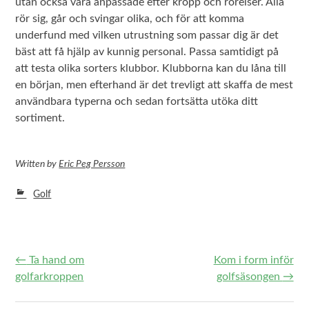
utan också vara anpassade efter kropp och rörelser. Alla
rör sig, går och svingar olika, och för att komma
underfund med vilken utrustning som passar dig är det
bäst att få hjälp av kunnig personal. Passa samtidigt på
att testa olika sorters klubbor. Klubborna kan du låna till
en början, men efterhand är det trevligt att skaffa de mest
användbara typerna och sedan fortsätta utöka ditt
sortiment.
Written
by
Eric Peg Persson
Golf
←
Ta hand om
Kom i form inför
Post navigation
golfarkroppen
golfsäsongen
→